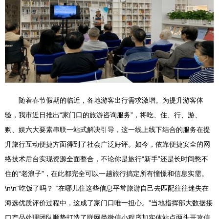
随着春节假期的临近，各地游客出行需求激增。为提升游客体
验，我市近日推出“家门口的旅游咨询服务”，将吃、住、行、游、
购、娱六大要素串联一站式解决引导，这一线上线下结合的服务在提
升旅行互动便捷方面得到了社会广泛好评。如今，依靠便捷安全的网
络技术后台实现资源全面整合，不论你是旅行“新手”还是长时间憋不
住的“老浪子”，在此都完全可以一趟旅行搞定所有憧憬和信息实需。
\n\n“吃饭了吗？”“在哪儿住这些信息平常旅游自己去匹配往往迷失在
海选优质评价过程中，这成了家门口唯一担心。”当地指挥部大数据接
口产品处理团队顺势打造了联网类微信小程序加实体站点两头开攻信