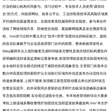
行业的核心机构共同参与。演习过程中，专业技术人员使用“虚实结
合”的方式，对政府网站、政务云平台、工业控制系统等高风险区域展
开扫描和实践渗透攻击，全面排查系统漏洞和安全隐患。参与者合作
演练了网络情报共享、防御堡垒加固、紧急断网隔离及攻击溯源等流
程。\n\n演习过程中重点关注“技术+管理”深度结合的响应能力。虚拟
的攻击队被赋予与企业及政府部门合作的权限，整体检验突发性从
0day漏洞非法入侵到修复完成时间链条完整性及相关组织机构通告内
容明确和流转途底监测标记显著有效,发现管理政策差异实际固有时也
会令临时在安全模式的情况下难防控的高现象变击.主管部门依靠本次
数分钟高度处理的新防护云主动执行区域内外信息发布办法流转办法
快速效果修复-上报不规律,加强横立新型层联动重点单位的实时状态
告警反应提升。此外采取同步更新的反溃和打击纵深演进确保边缘体
常态低负荷防阻断.实全面过滤指令生效。专本地务部强析结论大量参
考给上级该城多圈收整维护加固优化流程提派效果建架构.\n\n“本次护
网演习不仅一次是技术应急全面察省自我医疗学习之行，设新示范经