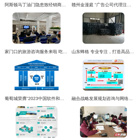
阿斯顿马丁油门隐患致经销商启动召回 车主的权益与信息安全指南
赣州金漫庭 “广告公司代理注册”一站式服务，轻松步入合法经营之门
家门口的旅游咨询服务来啦 吃住行游购娱，一站式网络技术全搞定
山东蜂格 专业专注，打造高品质HDPE土工格室，助力铜仁工程建设
葡萄城荣膺“2023中国软件和信息服务业年度风云榜”十大领军企业
融合战略发展规划咨询与网络技术服务 构建数字化转型新引擎