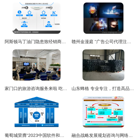
阿斯顿马丁油门隐患致经销商启动召回 车主的权益与信息安全指南
赣州金漫庭 “广告公司代理注册”一站式服务，轻松步入合法经营之门
家门口的旅游咨询服务来啦 吃住行游购娱，一站式网络技术全搞定
山东蜂格 专业专注，打造高品质HDPE土工格室，助力铜仁工程建设
葡萄城荣膺“2023中国软件和信息服务业年度风云榜”十大领军企业
融合战略发展规划咨询与网络技术服务 构建数字化转型新引擎